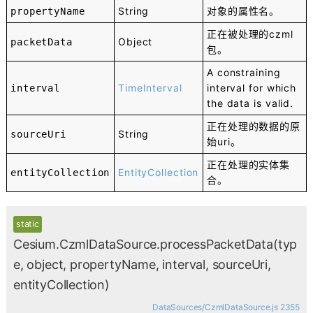
String
对象的属性名。
propertyName
正在被处理的czml
Object
packetData
包。
A constraining
TimeInterval
interval for which
interval
the data is valid.
正在处理的数据的原
String
sourceUri
始uri。
正在处理的实体集
EntityCollection
entityCollection
合。
static
Cesium.CzmlDataSource.processPacketData
(typ
e, object, propertyName, interval, sourceUri,
entityCollection)
DataSources/CzmlDataSource.js 2355