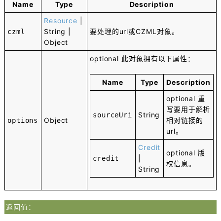
Name
Type
Description
Resource
|
String
|
要处理的url或CZML对象。
czml
Object
optional
此对象拥有以下属性：
Name
Type
Description
optional
重
写要用于解析
String
sourceUri
Object
相对链接的
options
url。
Credit
optional
版
|
credit
权信息。
String
返回值：