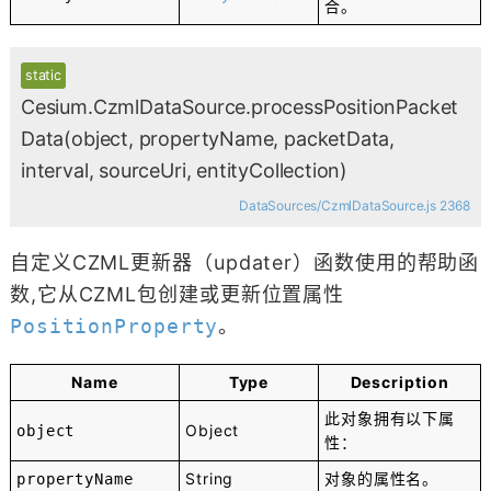
合。
static
Cesium.CzmlDataSource.processPositionPacket
Data
(object, propertyName, packetData,
interval, sourceUri, entityCollection)
DataSources/CzmlDataSource.js 2368
自定义CZML更新器（updater）函数使用的帮助函
数,它从CZML包创建或更新位置属性
PositionProperty
。
Name
Type
Description
此对象拥有以下属
Object
object
性：
String
对象的属性名。
propertyName