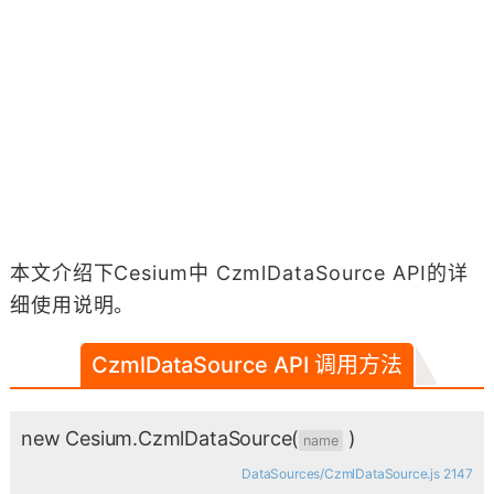
本文介绍下Cesium中 CzmlDataSource API的详
细使用说明。
CzmlDataSource API 调用方法
new Cesium.CzmlDataSource
(
)
name
DataSources/CzmlDataSource.js 2147