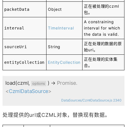
正在被处理的czml
Object
packetData
包。
A constraining
TimeInterval
interval for which
interval
the data is valid.
正在处理的数据的原
String
sourceUri
始uri。
正在处理的实体集
EntityCollection
entityCollection
合。
load
(czml,
)
→
Promise.
options
<
CzmlDataSource
>
DataSources/CzmlDataSource.js 2340
处理提供的url或CZML对象，替换现有数据。