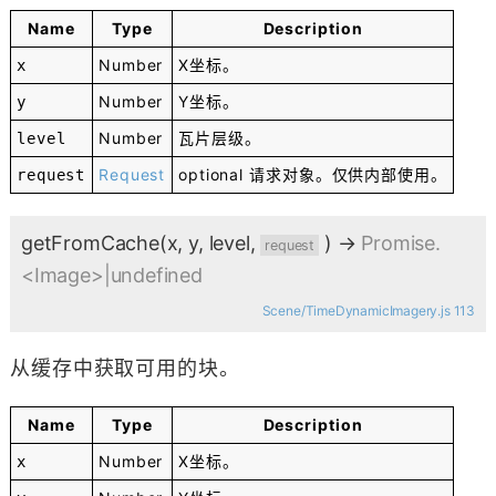
Name
Type
Description
Number
X坐标。
x
Number
Y坐标。
y
Number
瓦片层级。
level
Request
optional
请求对象。仅供内部使用。
request
getFromCache
(x, y, level,
)
→
Promise.
request
<Image>|undefined
Scene/TimeDynamicImagery.js 113
从缓存中获取可用的块。
Name
Type
Description
Number
X坐标。
x