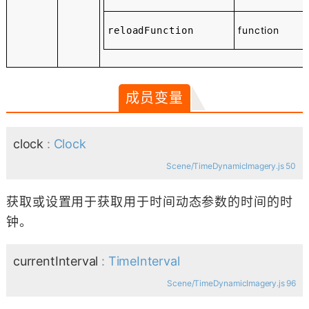
function
reloadFunction
成员变量
clock
:
Clock
Scene/TimeDynamicImagery.js 50
获取或设置用于获取用于时间动态参数的时间的时
钟。
currentInterval
:
TimeInterval
Scene/TimeDynamicImagery.js 96