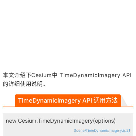
本文介绍下Cesium中 TimeDynamicImagery API
的详细使用说明。
TimeDynamicImagery API 调用方法
new Cesium.TimeDynamicImagery
(options)
Scene/TimeDynamicImagery.js 21