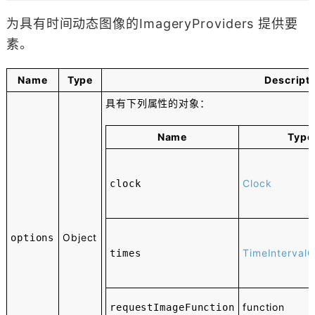
为具有时间动态图像的ImageryProviders 提供要
素。
Name
Type
Descript
具有下列属性的对象：
Name
Type
Clock
clock
Object
options
TimeIntervalC
times
function
requestImageFunction