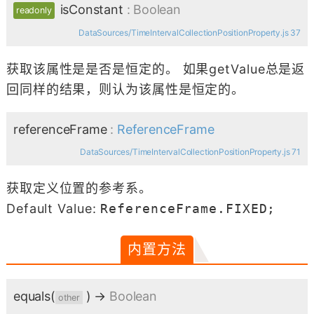
isConstant
: Boolean
readonly
DataSources/TimeIntervalCollectionPositionProperty.js 37
获取该属性是是否是恒定的。 如果getValue总是返
回同样的结果，则认为该属性是恒定的。
referenceFrame
:
ReferenceFrame
DataSources/TimeIntervalCollectionPositionProperty.js 71
获取定义位置的参考系。
Default Value:
ReferenceFrame.FIXED;
内置方法
equals
(
)
→
Boolean
other