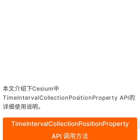
本文介绍下Cesium中
TimeIntervalCollectionPositionProperty API的
详细使用说明。
TimeIntervalCollectionPositionProperty
API 调用方法