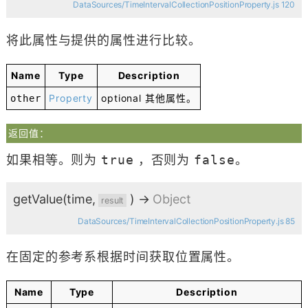
DataSources/TimeIntervalCollectionPositionProperty.js 120
将此属性与提供的属性进行比较。
Name
Type
Description
Property
optional
其他属性。
other
返回值：
如果相等。则为
true
，否则为
false
。
getValue
(time,
)
→
Object
result
DataSources/TimeIntervalCollectionPositionProperty.js 85
在固定的参考系根据时间获取位置属性。
Name
Type
Description