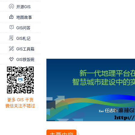
开源GIS
地图故事
GIS问答
GIS札记
GIS工具箱
GIS铁饭碗
更多 GIS 干货
微信关注不错过