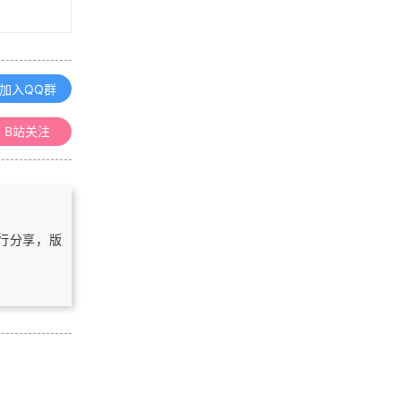
浏览更多GIS书籍
ArcGIS 10.1 for Server入门手册
加入QQ群
B站关注
MapGIS67操作手册
ArcGIS三维入门手册
自行分享，版
ArcGIS for Desktop 10.1操作手册
浏览更多GIS手册