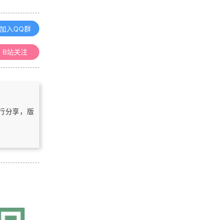
MapGIS栅格数据投影变换提示分辨
率有误
加入QQ群
B站关注
浏览更多GIS教程
「GIS电子书」 Error propagation in
environmental modelling with GIS
（PDF版本）
自行分享，版
「GIS电子书」 Spatial Databases
with aplplication to gis（PDF版
本）
「GIS电子书」 Geomarketing: Met
hods and Strategies in Spatial Mar
keting（PDF版本）
「GIS电子书」 Natural Hazards GI
S-Based Spatial Modeling Using D
ata Mining Techniques（PDF版