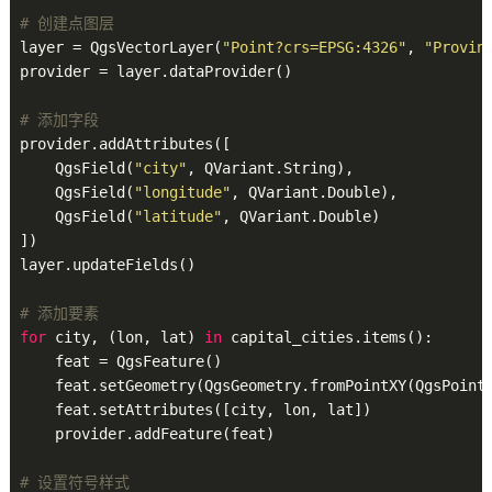
# 创建点图层
layer = QgsVectorLayer(
"Point?crs=EPSG:4326"
, 
"Provin
provider = layer.dataProvider()

# 添加字段
provider.addAttributes([

    QgsField(
"city"
, QVariant.String),

    QgsField(
"longitude"
, QVariant.Double),

    QgsField(
"latitude"
, QVariant.Double)

])

layer.updateFields()

# 添加要素
for
 city, (lon, lat) 
in
 capital_cities.items():

    feat = QgsFeature()

    feat.setGeometry(QgsGeometry.fromPointXY(QgsPointX
    feat.setAttributes([city, lon, lat])

    provider.addFeature(feat)

# 设置符号样式