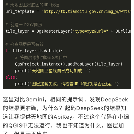
# 天地图卫星底图的URL模板
url_template = 
"http://t0.tianditu.gov.cn/img_w/wmts
# 创建一个XYZ图层
tile_layer = QgsRasterLayer(
"type=xyz&url="
 + QUrl(ur
# 检查图层是否有效
if
 tile_layer.isValid():

# 将图层添加到QGIS项目中
    QgsProject.instance().addMapLayer(tile_layer)

    print(
"天地图卫星底图已成功加载！"
else
:

    print(
"图层加载失败，请检查URL和密钥是否正确。"
这里对比Gemini，相同的提示词，发现DeepSeek
的结果更准确，为什么？起码DeepSeek的结果知
道让我提供天地图的ApiKey。不过这个代码在小编
的QGIS中无法运行，我也不知道为什么，图层加