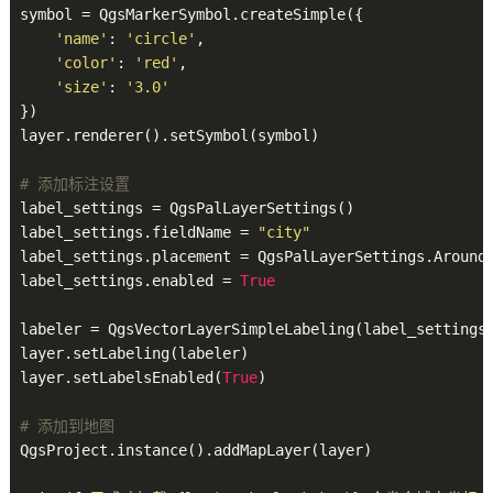
symbol = QgsMarkerSymbol.createSimple({

'name'
: 
'circle'
,

'color'
: 
'red'
,

'size'
: 
'3.0'
})

layer.renderer().setSymbol(symbol)

# 添加标注设置
label_settings = QgsPalLayerSettings()

label_settings.fieldName = 
"city"
label_settings.placement = QgsPalLayerSettings.AroundP
label_settings.enabled = 
True
labeler = QgsVectorLayerSimpleLabeling(label_settings)
layer.setLabeling(labeler)

layer.setLabelsEnabled(
True
)

# 添加到地图
QgsProject.instance().addMapLayer(layer)
