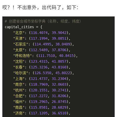
哎？！不出意外，出代码了，如下：
# 创建省会城市坐标字典（名称, 经度, 纬度）
capital_cities = {

"北京"
: (
116.4074
, 
39.9042
),

"天津"
: (
117.1994
, 
39.0851
),

"石家庄"
: (
114.4995
, 
38.0409
),

"太原"
: (
112.5489
, 
37.8706
),

"呼和浩特"
: (
111.7510
, 
40.8415
),

"沈阳"
: (
123.4315
, 
41.8057
),

"长春"
: (
125.3236
, 
43.8160
),

"哈尔滨"
: (
126.5350
, 
45.8022
),

"上海"
: (
121.4737
, 
31.2304
),

"南京"
: (
118.7969
, 
32.0603
),

"杭州"
: (
120.1551
, 
30.2741
),

"合肥"
: (
117.2272
, 
31.8206
),

"福州"
: (
119.2965
, 
26.0745
),

"南昌"
: (
115.8581
, 
28.6829
),

"济南"
: (
117.1205
, 
36.6510
),
