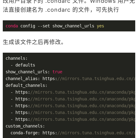
改用户目录下的 .condarc 文件。Windows 用户无
法直接创建名为 .condarc 的文件，可先执行
conda
 config --set show_channel_urls 
yes
生成该文件之后再修改。
channels:

  - defaults

show_channel_urls: 
true
channel_alias: https:
//mirrors.tuna.tsinghua.edu.cn/a
default_channels:

  - https:
//mirrors.tuna.tsinghua.edu.cn/anaconda/pkg
  - https:
//mirrors.tuna.tsinghua.edu.cn/anaconda/pkg
  - https:
//mirrors.tuna.tsinghua.edu.cn/anaconda/pkg
  - https:
//mirrors.tuna.tsinghua.edu.cn/anaconda/pkg
  - https:
//mirrors.tuna.tsinghua.edu.cn/anaconda/pkg
custom_channels:

  conda-forge: https:
//mirrors.tuna.tsinghua.edu.cn/a