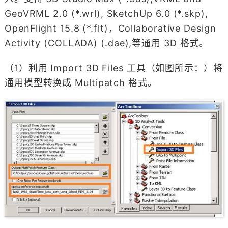
GeoVRML 2.0 (*.wrl), SketchUp 6.0 (*.skp),
OpenFlight 15.8 (*.flt)，Collaborative Design
Activity (COLLADA) (.dae),等通用 3D 格式。
（1）利用 Import 3D Files 工具（如图所示：）将
通用模型转换成 Multipatch 格式。