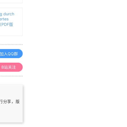
浏览更多GIS书籍
g durch
ertes
MapGIS 10 Objects 开发入门手册
d（PDF版
ArcGIS三维入门手册
加入QQ群
B站关注
ArcGIS制图案例手册
ArcGIS 10.1 for Server入门手册
自行分享，版
浏览更多GIS手册