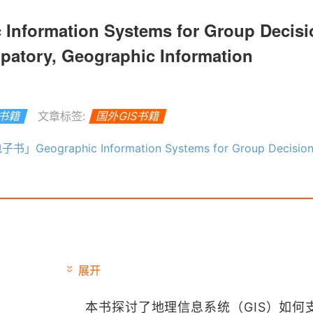
formation Systems for Group Decisi
ipatory, Geographic Information
S书籍
文章标签:
国外GIS书籍
raphic Information Systems for Group Decision Making: Towards a Participatory, Geographic Information
展开
本书探讨了地理信息系统（GIS）如何