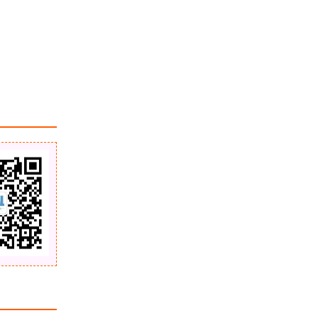
流函数算法原理以及实现（在海洋矢
量流方面）
「GIS算法」道格拉斯普克(Douglas-
Peuker)算法原理图解
浏览更多GIS百科
ArcGIS 显示进度条的方法
「GIS小知识」火星上的经纬度
「GIS技巧」用ArcGIS画一个彩虹风
格的蜂窝