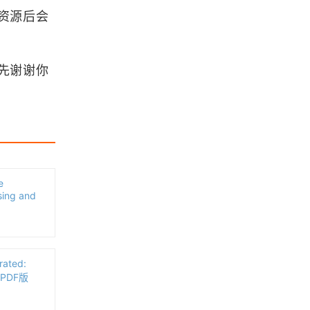
资源后会
使用 ArcGIS Pro 3.7新特性快速提取
乡镇行政边界
先谢谢你
浏览更多GIS教程
ArcGIS for Desktop Tips and Short
cuts PDF下载
《Geography at university》（pdf
版本）
e
sing and
「GIS书籍」分享一套Github上很火
的AI讲义-The fastai book
ated:
「GIS电子书」GIS Tutorial 1: Basic
s（PDF版
Workbook（PDF版本/ArcGIS 10.
3）