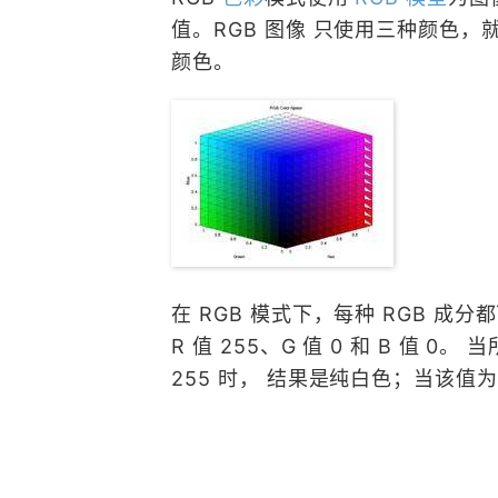
值。RGB 图像 只使用三种颜色，就
颜色。
在 RGB 模式下，每种 RGB 成
R 值 255、G 值 0 和 B 值
255 时， 结果是纯白色；当该值为