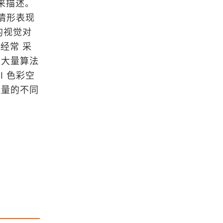
型来描述。
使用DEM数据生成剖面图的两种方法
化情形表现
的视觉对
经常 采
浏览更多GIS教程
中大量算法
I 色彩空
OpenGL 超级宝典（第5版）PDF下
理量的不同
载附源代码
「GIS电子书」 Natural Hazards GI
S-Based Spatial Modeling Using D
ata Mining Techniques（PDF版
本）
HTML5移动GIS开发和应用
Web GIS开发:ArcGIS Server与.NET
源代码下载