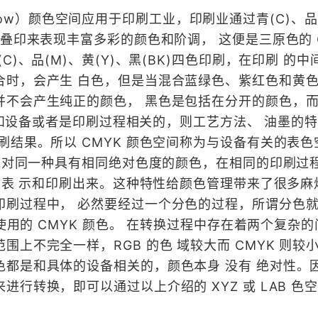
 Yellow）颜色空间应用于印刷工业，印刷业通过青(C)、品
叠印来表现丰富多彩的颜色和阶调， 这便是三原色的 C
)、品(M)、黄(Y)、黑(BK)四色印刷，在印刷 的中
时，会产生 白色，但是当混合蓝绿色、紫红色和黄色
并不会产生纯正的颜色， 黑色是包括在分开的颜色，
间是和设备或者是印刷过程相关的，则工艺方法、 油墨的
刷结果。所以 CMYK 颜色空间称为与设备有关的表色
是说对同一种具有相同绝对色度的颜色，在相同的印刷过
合来表 示和印刷出来。这种特性给颜色管理带来了很多麻
印刷过程中， 必然要经过一个分色的过程，所谓分色
刷使用的 CMYK 颜色。 在转换过程中存在着两个复杂
上不完全一样，RGB 的色 域较大而 CMYK 则较
都是和具体的设备相关的，颜色本身 没有 绝对性。
行转换，即可以通过以上介绍的 XYZ 或 LAB 色