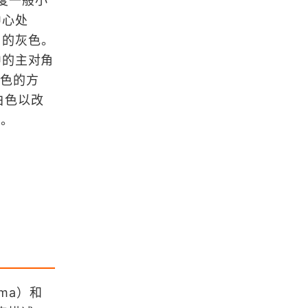
纯度一般小
关于netcdf文件（.nc）的一点概述
中心处
 的灰色。
中的主对角
GIS空间插值方法小结
配色的方
白色以改
调。
浏览更多GIS百科
Google Map中的地图坐标系统
MapGIS栅格数据投影变换提示分辨
率有误
VS2010调试变量报错CXX0017没有
找到符号
oma）和