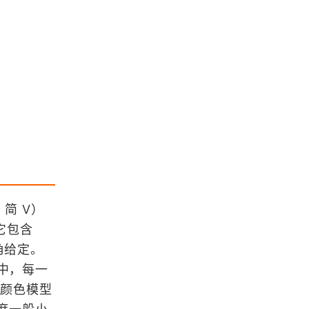
ArcGIS操作入门教程汇总
[WebGIS] HTML5跟踪GPS轨迹笔记
汇总
IDL遥感应用入门教程汇总
浏览更多GIS笔记
，简 V）
「GIS百科」什么是Polsby Proper R
它包含
atio
转角给定。
型中，每一
物理空间中流场的网格类型
V 颜色模型