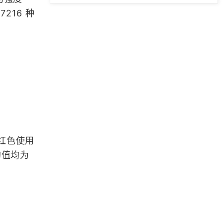
GIS数据地图数据-中国行政区划遥感
216 种
数据免费下载
「GIS数据」COVID-19中国疫情数
据下载
「GIS数据」分享高德地图世界地图
矢量数据
「GIS数据」最全的国内马拉松赛历
亮红色使用
数据分享（带经纬度）
的值均为
浏览更多GIS数据
「更新中」GISer的ECharts学习笔记
汇总（附在线演示DEMO）