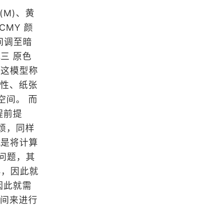
(M)、黄
浏览更多GIS书籍
MY 颜
使用ArcGIS 10.2 操作SQLite指南
间调至暗
三 原色
而这模型称
ArcGIS 10.1 for Server入门手册
特性、纸张
空间。 而
程前提
ArcGIS制图案例手册
烦，同样
就是将计算
的问题，其
ArcGIS for Desktop 10.1操作手册
小，因此就
因此就需
空间来进行
浏览更多GIS手册