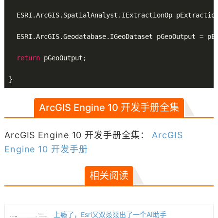
  ESRI.ArcGIS.SpatialAnalyst.IExtractionOp pExtractio
  ESRI.ArcGIS.Geodatabase.IGeoDataset pGeoOutput = pE
return
 pGeoOutput;

ArcGIS Engine 10 开发手册全集
ArcGIS Engine 10 开发手册全集：
ArcGIS
Engine 10 开发手册
相关阅读
上瘾了，Esri又双叒叕出了一个AI助手