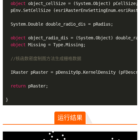
object
 object_cellSize = (System.Object) pCellSize;

  pEnv.SetCellSize (esriRasterEnvSettingEnum.esriRast
  System.Double double_radio_dis = pRadius;

object
 object_radio_dis = (System.Object) double_rad
object
 Missing = Type.Missing;

//核函数密度制图方法生成栅格数据
  IRaster pRaster = pDensityOp.KernelDensity (pFDescr
return
 pRaster;

运行结果