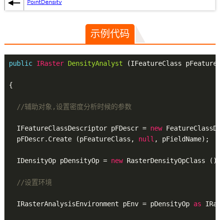
示例代码
public
 IRaster 
DensityAnalyst
(IFeatureClass pFeature
{

//辅助对象,设置密度分析时候的参数
  IFeatureClassDescriptor pFDescr = 
new
 FeatureClassDe
  pFDescr.Create (pFeatureClass, 
null
, pFieldName);

  IDensityOp pDensityOp = 
new
 RasterDensityOpClass ();
//设置环境
  IRasterAnalysisEnvironment pEnv = pDensityOp 
as
 IRa