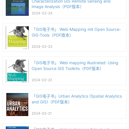
Characterization GIS Remote Sensing and
Image Analysis（PDF版本）
2024-02-24
「GIS电子书」 Web-Mapping mit Open Source-
GIS-Tools（PDF版本）
2024-02-23
「GIS电子书」 Web mapping illustrated: Using
Open Source GIS Toolkits（PDF版本）
2024-02-22
「GIS电子书」Urban Analytics (Spatial Analytics
and GIS)（PDF版本）
2024-02-21