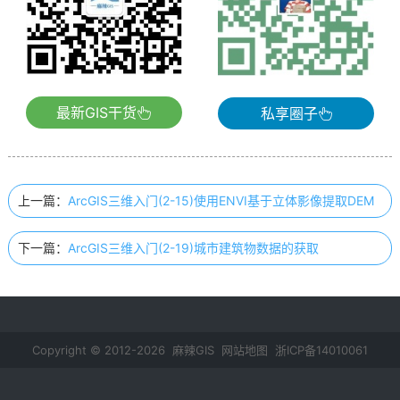
最新GIS干货
私享圈子
上一篇：
ArcGIS三维入门(2-15)使用ENVI基于立体影像提取DEM
下一篇：
ArcGIS三维入门(2-19)城市建筑物数据的获取
Copyright © 2012-2026 麻辣GIS
网站地图
浙ICP备14010061
号-2
鄂公网安备 42011102000237号