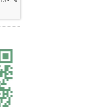
自行分享，版
MapGIS 67升级K9字体库问题
浏览更多GIS教程
基于Vega Prime的流场三维动态可视
化研究
「GIS电子书」 Integrated Spatial
Databases: Digital Images and GIS
International Workshop ISD’99 Por
tland, ME, USA, June 14–16, 1999
「GIS电子书」GIS tutorial 2: spatial
Selected Papers（PDF版本）
analysis workbook: for ArcGIS 10.
3.x（PDF版本）
「GIS电子书」 Learning to Think S
patially: GIS as a Support System i
n the K-12 Curriculum（PDF版本）