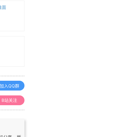
准面
MBTiles格式，离线瓦片存储的最优
解？
「GIS算法」道格拉斯普克(Douglas-
Peuker)算法原理图解
浏览更多GIS百科
Khronos推出免费开源的3ds Max gl
TF导入导出插件
加入QQ群
「GIS教程」ArcGIS卸载视频教程
B站关注
「GIS技巧」用ArcGIS画一个彩虹风
格的蜂窝