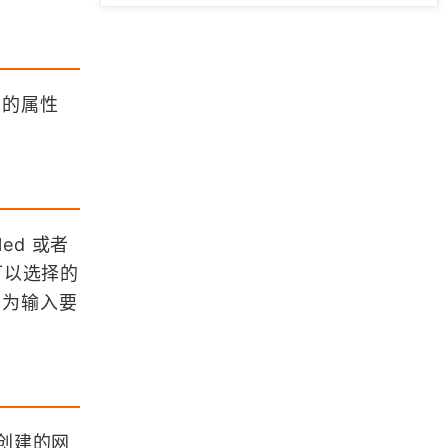
「GIS数据」基于百度开发者平台的P
OI简单爬取
「GIS数据」分享2010-2020全球森
 的属性
林年龄分布(GAMI)数据
「GIS数据」分享世界地图矢量数据
（按国家划分、shp格式）
bled 或者
「GIS数据」2025国家标准矢量地图
，可以选择的
（精确到县）审图号：GS(2024) 06
添加为输入要
50
浏览更多GIS数据
「更新中」Mapshaper入门学习笔记
所创建的网