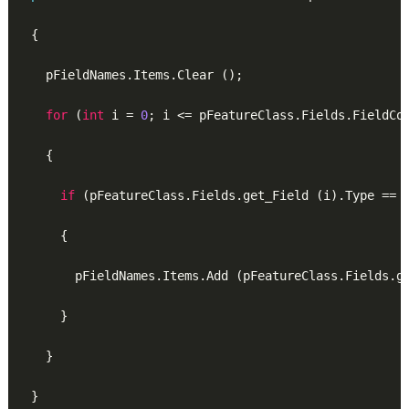
{

    pFieldNames.Items.Clear ();

for
 (
int
 i = 
0
; i <= pFeatureClass.Fields.FieldCo
    {

if
 (pFeatureClass.Fields.get_Field (i).Type == e
      {

        pFieldNames.Items.Add (pFeatureClass.Fields.ge
      }

    }

  }
