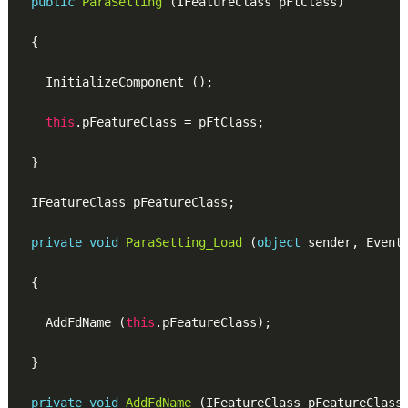
public
ParaSetting
(IFeatureClass pFtClass)
{

    InitializeComponent ();

this
.pFeatureClass = pFtClass;

  }

  IFeatureClass pFeatureClass;

private
void
ParaSetting_Load
(
object
 sender, Event
{

    AddFdName (
this
.pFeatureClass);

  }

private
void
AddFdName
(IFeatureClass pFeatureClass