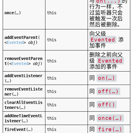
与
on(...)
的
行为一样，不
过监听器只会
once
(
…
)
this
被触发一次后
然后被删除。
向父级
addEventParent
(
Evented
添
this
<
Evented
>
obj
)
加事件
删除之前向父
removeEventParen
级
Evented
this
t
(
<
Evented
>
obj
)
添加的事件
addEventListener
同
on(…)
this
(
…
)
removeEventListe
同
off(…)
this
ner
(
…
)
clearAllEventLis
同
off()
this
teners
(
…
)
addOneTimeEventL
同
once(…)
this
istener
(
…
)
同
fire(…)
fireEvent
(
…
)
this