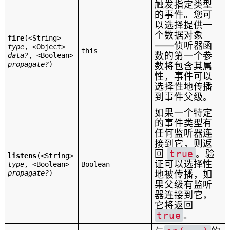
触发指定类型
的事件。您可
以选择提供一
个数据对象
fire
(
<String>
——侦听器函
type
,
<Object>
this
数的第一个参
data?
,
<Boolean>
propagate?
)
数将包含其属
性，事件可以
选择性地传播
到事件父级。
如果一个特定
的事件类型有
任何监听器连
接到它，则返
回
true
。验
listens
(
<String>
证可以选择性
type
,
<Boolean>
Boolean
propagate?
)
地被传播，如
果父级有监听
器连接到它，
它将返回
true
。