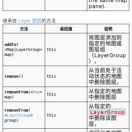
the same map
pane).
继承自
Layer 图层
的方法
方法
返回值
说明
将图层添加到
指定的地图或
addTo
(
图层组
<Map|LayerGroup>
this
map
)
（LayerGroup
）。
从当前处于活
动状态的地图
remove
()
this
中删除图层。
从指定的地图
removeFrom
(
<
Map
>
this
中删除图层
map
)
从指定的
removeFrom
(
LayerGroup
<
LayerGroup
>
this
中删除该图
group
)
层。