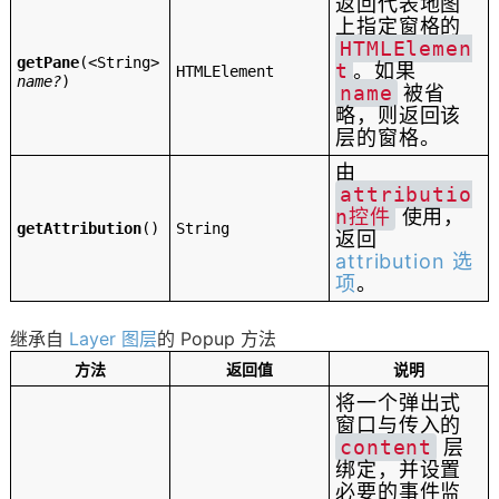
返回代表地图
上指定窗格的
HTMLElemen
getPane
(
<String>
t
。如果
HTMLElement
name?
)
name
被省
略，则返回该
层的窗格。
由
attributio
n控件
使用，
getAttribution
()
String
返回
attribution 选
项
。
继承自
Layer 图层
的 Popup 方法
方法
返回值
说明
将一个弹出式
窗口与传入的
content
层
绑定，并设置
必要的事件监