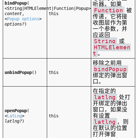
bindPopup
(
听器。如果
<String|HTMLElement|Function|Popup>
Function
被
content
,
this
传递，它将接
<
Popup options
>
收图层作为第
options?
)
一个参数，并
应返回
String
或
HTMLElemen
t
。
移除之前用
bindPopup
unbindPopup
()
this
绑定的弹出窗
口。
在指定的
latlng
处打
开绑定的弹出
窗口，如果没
openPopup
(
有设置
<
LatLng
>
this
latlng?
)
latlng
，则
在默认的位置
打开弹窗