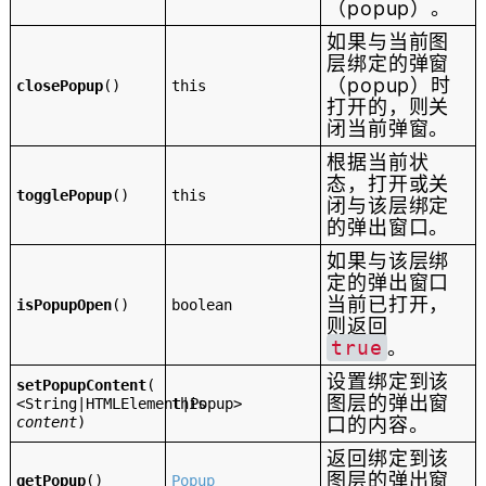
（popup）。
如果与当前图
层绑定的弹窗
（popup）时
closePopup
()
this
打开的，则关
闭当前弹窗。
根据当前状
态，打开或关
togglePopup
()
this
闭与该层绑定
的弹出窗口。
如果与该层绑
定的弹出窗口
当前已打开，
isPopupOpen
()
boolean
则返回
true
。
设置绑定到该
setPopupContent
(
图层的弹出窗
<String|HTMLElement|Popup>
this
content
)
口的内容。
返回绑定到该
图层的弹出窗
getPopup
()
Popup