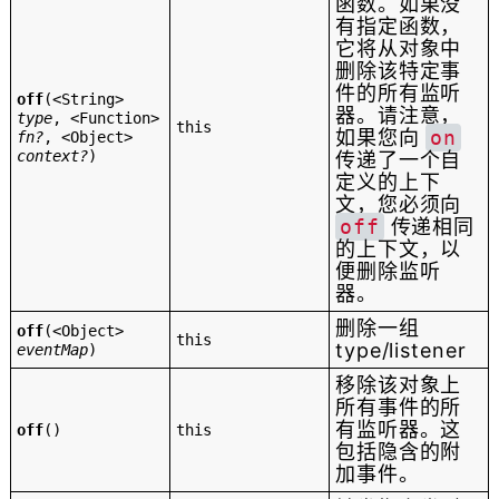
函数。如果没
有指定函数，
它将从对象中
删除该特定事
件的所有监听
off
(
<String>
器。请注意，
type
,
<Function>
this
如果您向
on
fn?
,
<Object>
context?
)
传递了一个自
定义的上下
文，您必须向
off
传递相同
的上下文，以
便删除监听
器。
删除一组
off
(
<Object>
this
type/listener
eventMap
)
移除该对象上
所有事件的所
有监听器。这
off
()
this
包括隐含的附
加事件。