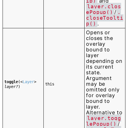
ip)
and
layer.clos
ePopup()
/
.
closeToolti
p()
.
Opens or
closes the
overlay
bound to
layer
depending on
its current
state.
Argument
toggle
(
<
Layer
>
may be
this
layer?
)
omitted only
for overlay
bound to
layer.
Alternative to
layer.togg
lePopup()
/