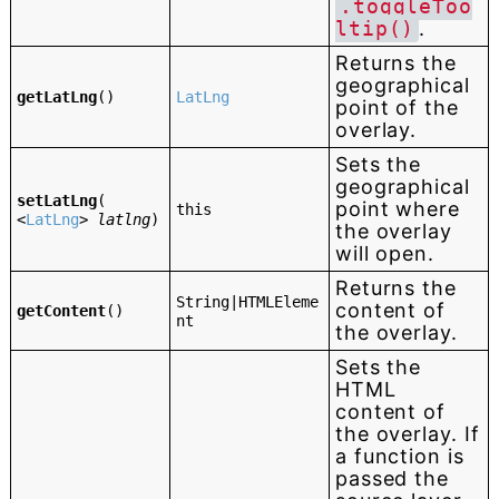
.toggleToo
ltip()
.
Returns the
geographical
getLatLng
()
LatLng
point of the
overlay.
Sets the
geographical
setLatLng
(
point where
this
<
LatLng
>
latlng
)
the overlay
will open.
Returns the
String|HTMLEleme
content of
getContent
()
nt
the overlay.
Sets the
HTML
content of
the overlay. If
a function is
passed the