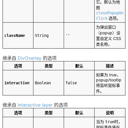
它。默认为地
图
closePopupOn
选项。
Click
为弹出窗口
（popup）设
className
String
''
置自定义 CSS
类名称。
继承自
DivOverlay
的选项
选项
类型
默认
描述
如果为 true，
popup/tooltip
interactive
Boolean
false
将监听鼠标事
件。
继承自
Interactive layer
的选项
选项
类型
默认
说明
当为
时，
true
鼠标事件将在