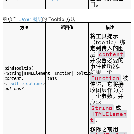
口。
继承自
Layer 图层
的 Tooltip 方法
方法
返回值
描述
将工具提示
（tooltip）绑
定到传入的图
层
content
并设置必要的
事件侦听器。
bindTooltip
(
如果一个
<String|HTMLElement|Function|Tooltip>
Function
被
content
,
this
<
Tooltip options
>
传递，它将接
options?
)
收图层作为第
一个参数，并
应返回
String
或
HTMLElemen
t
。
移除之前用