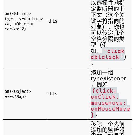
以选择性地指
定监听器的上
on
(
<String>
下文（这个关
type
,
<Function>
键字将指向的
this
fn
,
<Object>
对象）。你也
context?
)
可以传递几个
空格分隔的类
型（例
如，
'click
dblclick'
）
。
添加一组
type/listener
，例如
{click:
on
(
<Object>
this
onClick,
eventMap
)
mousemove:
onMouseMove
}
。
移除一个先前
添加的监听器