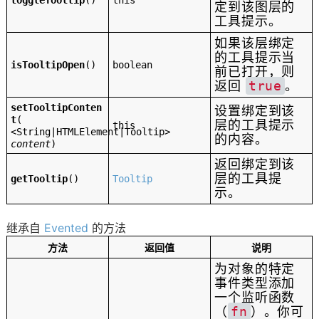
toggleTooltip
()
this
定到该图层的
工具提示。
如果该层绑定
的工具提示当
isTooltipOpen
()
boolean
前已打开，则
返回
true
。
setTooltipConten
设置绑定到该
t
(
层的工具提示
this
<String|HTMLElement|Tooltip>
的内容。
content
)
返回绑定到该
层的工具提
getTooltip
()
Tooltip
示。
继承自
Evented
的方法
方法
返回值
说明
为对象的特定
事件类型添加
一个监听函数
（
fn
）。你可