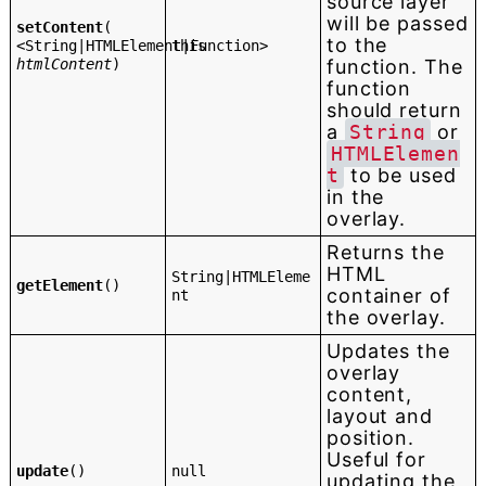
source layer
will be passed
setContent
(
to the
<String|HTMLElement|Function>
this
htmlContent
)
function. The
function
should return
a
String
or
HTMLElemen
t
to be used
in the
overlay.
Returns the
HTML
String|HTMLEleme
getElement
()
container of
nt
the overlay.
Updates the
overlay
content,
layout and
position.
Useful for
update
()
null
updating the