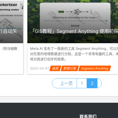
进行自动矢
「GIS教程」Segment Anything 使用初
！（附详细教
Meta AI 发布了一款新的工具 Segment Anything，可
对任意的地理数据进行分割，这是一个非常有趣的工具，
将对其进行初步的探索。
2023-04-07
遥感
数据分类
Segment Anything
GeoAI
上一页
1
2
联系我们