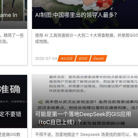
ame In
AI制图:中国哪里出的领导人最多？
内版本，精简了一些
使用 AI 工具快速统计一大到二十大常委数据，并使用QGI
内实现。
成地图。
2025-07-04
ArcGIS
QGIS
GeoAI
一定不要错
可能是第一个落地DeepSeek的GIS应用
（toC且已上线）？
还是做GIS数
不得不说，百度地图这个 Deepseek 场景找的很可以，有