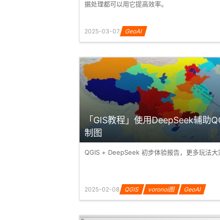
据处理都可以用它提高效率。
2025-03-07
GeoAI
「GIS教程」使用DeepSeek辅助Q
制图
QGIS + DeepSeek 初步体验报告，更多玩法
2025-02-08
QGIS
voronoi图
GeoAI