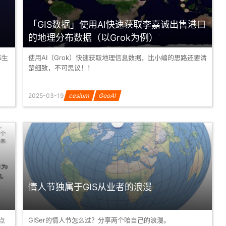
「GIS数据」使用AI快速获取李嘉诚出售港口
的地理分布数据（以Grok为例）
S生
使用AI（Grok）快速获取地理信息数据，比小编的思路还要清
楚细致，不可思议！！
2025-03-19
cesium
GeoAI
情人节独属于GIS从业者的浪漫
点
GISer的情人节怎么过？分享两个咱自己的浪漫。