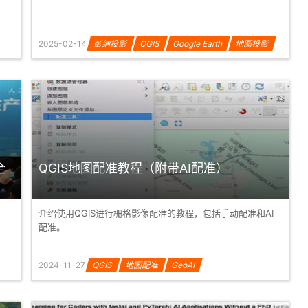
2025-02-14
彭纳投影
QGIS
Google Earth
地图投影
GeoAI
全
QGIS地图配准教程（附带AI配准）
介绍使用QGIS进行栅格影像配准的教程，包括手动配准和AI
配准。
2024-11-27
QGIS
地图配准
GeoAI