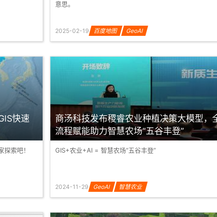
意思。
2025-02-19
百度地图
GeoAI
GIS快速
商汤科技发布稷睿农业种植决策大模型，
流程赋能助力智慧农场“五谷丰登”
大家探索吧！
GIS+农业+AI = 智慧农场“五谷丰登”
2024-11-29
GeoAI
智慧农业