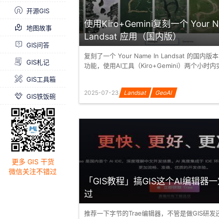
开源GIS
使用Kiro+Gemini复刻一个 Your N
地图故事
Landsat 应用（国内版）
GIS问答
复刻了一个 Your Name In Landsat 的国
GIS札记
功能，使用AI工具（Kiro+Gemini）两个小时
GIS工具箱
2025-07-23
Landsat
GeoAI
GIS铁饭碗
更多 GIS 干货
微信关注不错过
「GIS教程」搞GIS这个AI编辑器
过
推荐一下字节的Trae编辑器，不管是做GIS研发