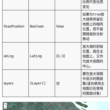
比例尺变化而
变化
如果为
放
true
大镜将停留在
地图上的相同
fixedPosition
false
Boolean
位置，而不是
跟随鼠标光标
移动
放大镜的初始
位置，既在主
latLng
[0, 0]
LatLng
地图上，又作
为放大视图的
中心。
要在放大视图
中显示的图层
layers
ILayer[]
空
集(请勿使用主
地图已在使用
的图层对象)