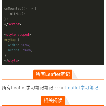
onMounted(() => {

  initMap()

</
script
>
<
style
scoped
>
#myMap
{

width
:
96vw
;

height
:
96vh
}
</
style
>
所有Leaflet笔记
所有Leaflet学习笔记笔记 --->
Leaflet学习笔记
相关阅读