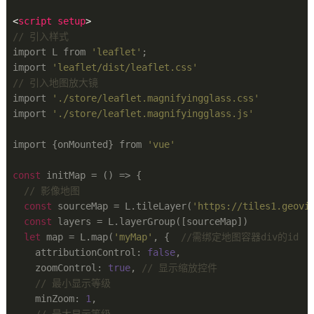
<
script
setup
>
// 引入样式
import L from 
'leaflet'
;

import 
'leaflet/dist/leaflet.css'
// 引入地图放大镜
import 
'./store/leaflet.magnifyingglass.css'
import 
'./store/leaflet.magnifyingglass.js'
import {onMounted} from 
'vue'
const
 initMap = () => {

// 影像地图
const
 sourceMap = L.tileLayer(
'https://tiles1.geovi
const
 layers = L.layerGroup([sourceMap])

let
 map = L.map(
'myMap'
, {  
//需绑定地图容器div的id
    attributionControl: 
false
,

    zoomControl: 
true
, 
// 显示缩放控件
// 最小显示等级
    minZoom: 
1
,

// 最大显示等级