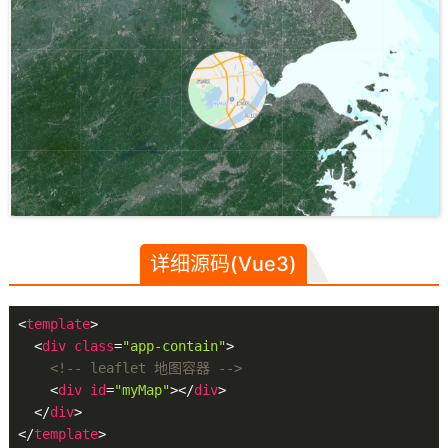
详细源码(Vue3)
<
template
>
<
div
class
=
"app-contain"
>
<!-- leaflet 地图容器 -->
<
div
id
=
"myMap"
>
</
div
>
</
div
>
</
template
>