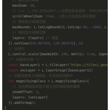
    maxZoom: 
18
,

// crs: L.CRS.EPSG3857,//设置坐标系类型  EPSG385
    scrollWheelZoom: 
true
, 
//默认开启鼠标滚轮缩放
// 限制显示地理范围
    maxBounds: L.latLngBounds(L.latLng(-
90
, -
180
), L.
// 限制显示地理范围
    layers: [layers] 
// 图层
  }).setView([
28.907459
, 
120.003576
], 
6
)

// 比例尺
  L.control.scale({maxWidth: 
240
, metric: 
true
, imper
/** 地图放大镜 */
const
 baseLayer1 = L.tileLayer(
'https://tiles1.geov
const
 vecLayer = L.layerGroup([baseLayer1])

// 创建地图放大镜图层，并添加到地图中
let
 magnifyingGlass = L.magnifyingGlass({

// 主地图缩放和放大镜之间的缩放级别偏移
    zoomOffset: 
3
,

    layers: [vecLayer]

  }).addTo(map);

}
