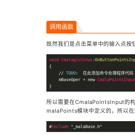
调用函数
既然我们是点击菜单中的输入点按
void
CmalagisView
::OnButtonPointsIn
{

// 
TODO
:
  在此添加命令处理程序代码

    mBaseOper = new 
CmalaPointsInpu
}
所以需要在CmalaPointsInput
malaPoints模块中定义的，所以在文件
#
include
 "_malaBase.h"