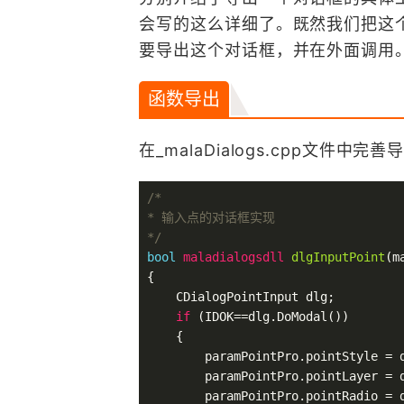
会写的这么详细了。既然我们把这
要导出这个对话框，并在外面调用
函数导出
在_malaDialogs.cpp文件中
/*

* 输入点的对话框实现

*/
bool
 maladialogsdll 
dlgInputPoint
(m
{

    CDialogPointInput dlg;

if
 (IDOK==dlg.DoModal())

    {

        paramPointPro.pointStyle = d
        paramPointPro.pointLayer = d
        paramPointPro.pointRadio = d