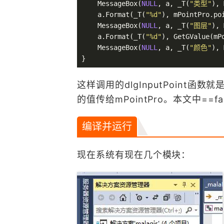
    MessageBox(
NULL
, a, _T(
"类型"
), 
    a
.Format
(_T(
"%d"
), mPointPro
.po
    MessageBox(
NULL
, a, _T(
"图层"
), 
    a
.Format
(_T(
"%d"
), GetGValue(mP
    MessageBox(
NULL
, a, _T(
"颜色"
), 
这样调用的dlgInputPoint函数
的值传给mPointPro。本文中=
编译并运行
现在系统有现在几个模块：