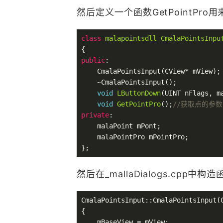
然后定义一个函数GetPointPr
class
malapointsdll
CmalaPointsInpu
public
:

    CmalaPointsInput(CView* mView);

    ~CmalaPointsInput();

void
LButtonDown
(UINT nFlags, m
void
GetPointPro
()
;
//获取点的参
private
:

    malaPoint mPont;

    malaPointPro mPointPro;

然后在_mallaDialogs.cpp中构
CmalaPointsInput::CmalaPointsInput(C
{

    mBaseView = mView;
