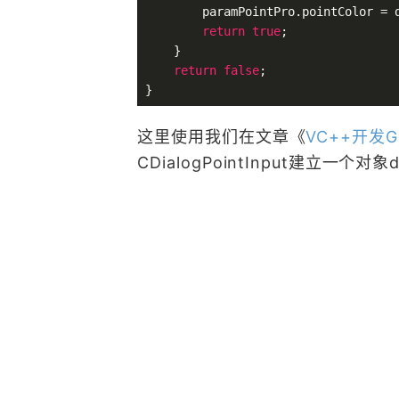
        paramPointPro.pointColor = d
return
true
;

    }

return
false
;

这里使用我们在文章《
VC++开发
CDialogPointInput建立一