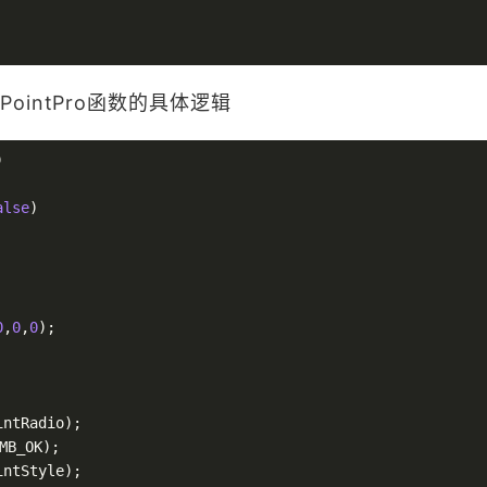
etPointPro函数的具体逻辑


alse
)

0
,
0
,
0
);

intRadio
);

MB_OK);

intStyle
);
