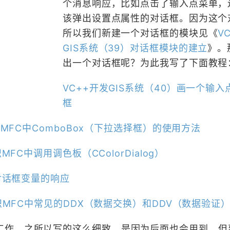
个消息响应，比如点击了输入点菜单，
该弹出设置点属性的对话框。因为这个
所以我们新建一个对话框的模块见《
V
GIS系统（39）对话框模块的建立
》。
出一个对话框呢？为此我写了下面教程
VC++开发GIS系统（40）画一个输
框
识MFC中ComboBox（下拉选择框）的使用方法
FC中调用调色板（CColorDialog）
点对话框变量的响应
知识MFC中常见的DDX（数据交换）和DDV（数据验证
工作，之所以写的这么细致，是因为后面也会用到，但