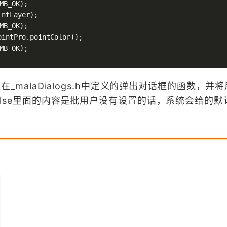
MB_OK);

intLayer
);

MB_OK);

ointPro
.pointColor
));

MB_OK);

就是在_malaDialogs.h中定义的弹出对话框的函数，并
=false里面的内容是批用户没有设置的话，系统会给的