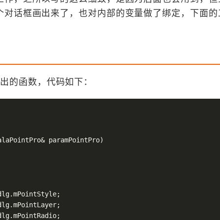
个对话框画出来了，也对内部的变量做了绑定，下面的
。
完善导出的函数，代码如下：
alaPointPro& paramPointPro)
lg.mPointStyle;

lg.mPointLayer;

lg.mPointRadio;
