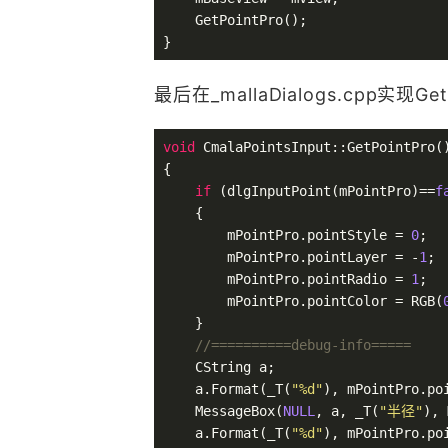
    GetPointPro();

最后在_mallaDialogs.cpp实现G
void
 CmalaPointsInput::GetPointPro()
{

if
 (dlgInputPoint(mPointPro)==
f
    {

        mPointPro
.pointStyle
 = 
0
;

        mPointPro
.pointLayer
 = -
1
;

        mPointPro
.pointRadio
 = 
1
;

        mPointPro
.pointColor
 = RGB(
    }

//==========debug-info=====
    CString a;

    a
.Format
(_T(
"%d"
), mPointPro
.po
    MessageBox(
NULL
, a, _T(
"半径"
), 
    a
.Format
(_T(
"%d"
), mPointPro
.po