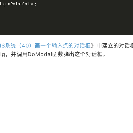
lg.mPointColor;

GIS系统（40）画一个输入点的对话框
》中建立的对话
个对象dlg，并调用DoModal函数弹出这个对话框。