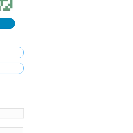
《地理信息系统（GIS）原理》课程
整理汇总
《空间数据库》课程整理汇总
《数字高程模型》课程整理汇总
《三维GIS》课程整理汇总
浏览更多GIS理论