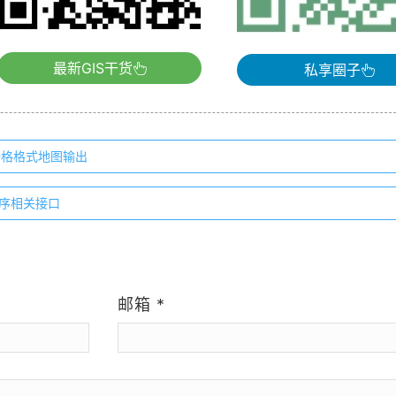
最新GIS干货
私享圈子
-3)栅格格式地图输出
2)排序相关接口
）
邮箱
*