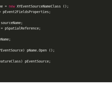
me = 
new
 XYEventSourceNameClass ();

 pEvent2FieldsProperties;

sourceName;

= pSpatialReference;

Name;

EventSource) pName.Open ();

atureClass) pEventSource;
