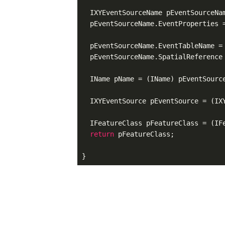
  IXYEventSourceName pEventSourceNa
  pEventSourceName.EventProperties =
  pEventSourceName.EventTableName = 
  pEventSourceName.SpatialReference 
  IName pName = (IName) pEventSource
  IXYEventSource pEventSource = (IXY
  IFeatureClass pFeatureClass = (IFe
return
 pFeatureClass;
