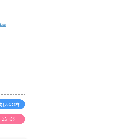
填补空缺！一个开箱即用的 CesiumJ
S 角色控制器开源了
准面
浏览更多GIS教程
「GIS电子书」 Mapping Space, Se
nse, and Movement in Florence: Hi
storical GIS and the Early Modern
City（PDF版本）
使用Python开发ArcGIS插件PDF电
子书
「GIS电子书」 Sampling Methods,
加入QQ群
Remote Sensing and GIS Multireso
urce Forest Inventory（PDF版本）
B站关注
精通ArcGIS地理信息系统（ArcGIS
9.x）