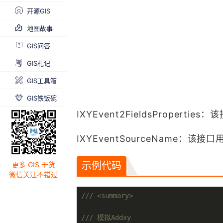
开源GIS
地图故事
GIS问答
GIS札记
GIS工具箱
GIS铁饭碗
IXYEvent2FieldsProper
IXYEventSourceName：该
示例代码
更多 GIS 干货
微信关注不错过
///
<summary>
///
 模拟Addxy