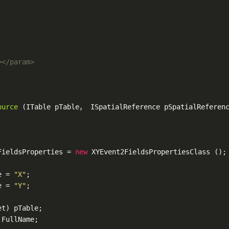
>
</param>
ource
(ITable pTable， ISpatialReference pSpatialReferen
FieldsProperties = 
new
 XYEvent2FieldsPropertiesClass ();

e = 
"X"
;

e = 
"Y"
;

t) pTable;

FullName;
