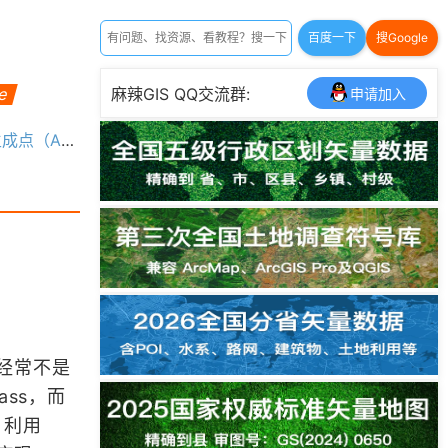
百度一下
搜Google
ne
麻辣GIS QQ交流群:
申请加入
AddXY功能）
经常不是
ass，而
t，利用