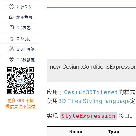
开源GIS
地图故事
GIS问答
GIS札记
GIS工具箱
GIS铁饭碗
new Cesium.ConditionsExpressio
应用于
Cesium3DTileset
的样式
使用
3D Tiles Styling language
定
更多 GIS 干货
微信关注不错过
实现
StyleExpression
接口。
Name
Type