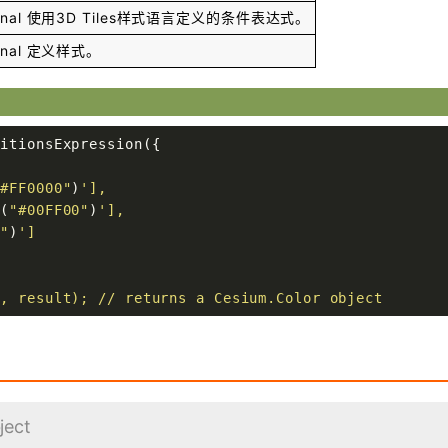
nal
使用3D Tiles样式语言定义的条件表达式。
nal
定义样式。
itionsExpression({

"#FF0000"
)
'],

r(
"#00FF00"
)
'],

F"
)
']

e, result); // returns a Cesium.Color object
ject