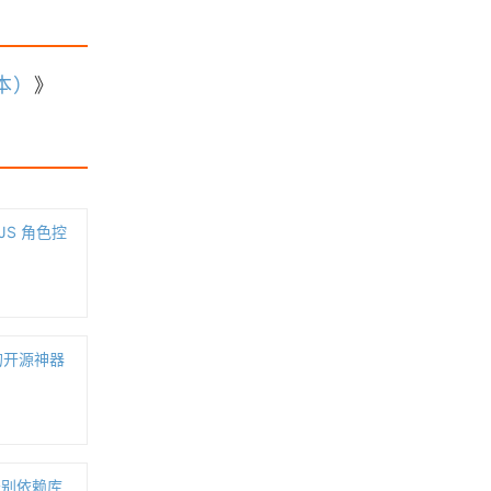
浏览更多GIS书籍
版本）
》
MapGIS 10 Objects 开发入门手册
MapGIS67操作手册
JS 角色控
ArcGIS Runtime新手入门手册
Leaflet中文API文档手册（v1.9版
s 的开源神器
本）
浏览更多GIS手册
发告别依赖库