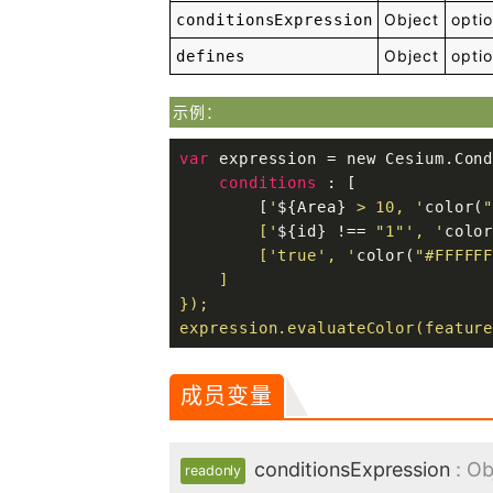
Object
optio
conditionsExpression
Object
optio
defines
示例：
var
 expression = new Cesium.Cond
conditions
 : [

        [
'
${Area}
 > 10, '
color(
        ['
${id}
 !== 
"1"
', '
colo
        ['
true
', '
color(
"#FFFFF
    ]

});

expression.evaluateColor(featur
成员变量
conditionsExpression
: Ob
readonly