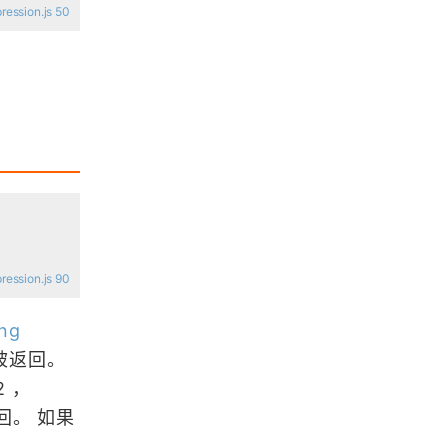
ression.js 50
IDL数字图像处理教程汇总
IDL修炼之路
ArcGIS操作实例教程（附带数据下
载）
浏览更多GIS笔记
ression.js 90
「GIS百科」什么是参考椭球
ing
型将被返回。
2 ，
MarchingCubes算法提取等值面的
基本原理
被返回。 如果