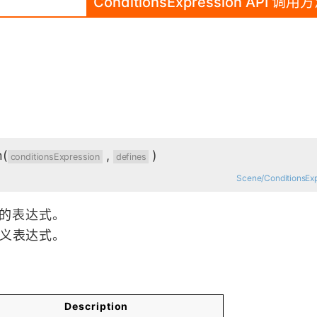
ConditionsExpression API 调用
n
(
,
)
conditionsExpression
defines
Scene/ConditionsExp
的表达式。
义表达式。
Description