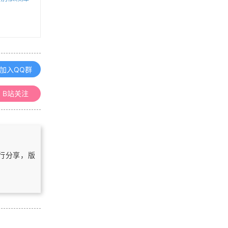
《三维GIS》课程整理汇总
《地图学》课程整理汇总
加入QQ群
GPS原理与应用课程整理汇总
B站关注
《空间数据库》课程整理汇总
自行分享，版
浏览更多GIS理论