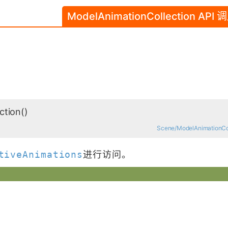
ModelAnimationCollection AP
ction
()
Scene/ModelAnimationColl
tiveAnimations
进行访问。