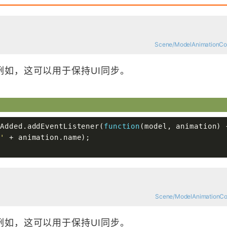
Scene/ModelAnimationColl
如，这可以用于保持UI同步。
nAdded.addEventListener(
function
(model, animation)
 '
 + animation.name);

Scene/ModelAnimationColl
如，这可以用于保持UI同步。