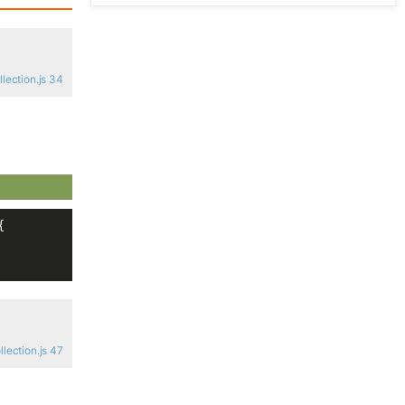
「GIS数据」分享2020年全球森林覆
盖率数据（tif格式）
ection.js 34
台风路径数据下载（提供49年以来的
台风路径数据打包下载！）
「GIS数据」全球时区划分数据分享
（SHP矢量格式）
{

推荐两个下载地震数据的网站
浏览更多GIS数据
ection.js 47
IDL数字图像处理教程汇总