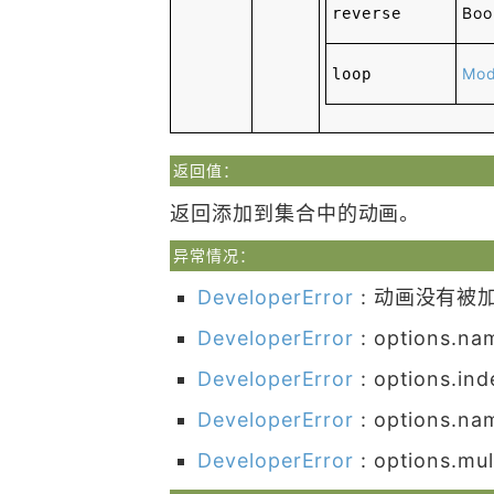
Boo
reverse
Mod
loop
返回值：
返回添加到集合中的动画。
异常情况：
DeveloperError
: 动画没有被
DeveloperError
: option
DeveloperError
: options
DeveloperError
: options.
DeveloperError
: options.m