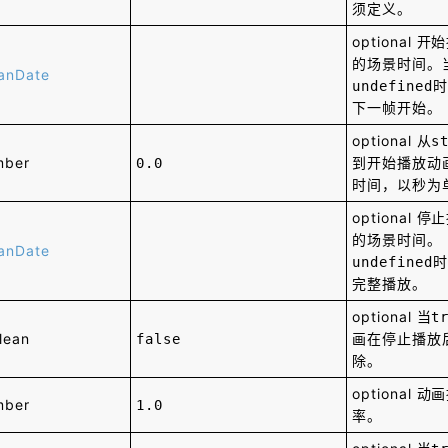
须定义。
optional
开始
的场景时间。
ianDate
时
undefined
下一帧开始。
optional
从
s
mber
到开始播放动
0.0
时间，以秒为
optional
停止
的场景时间。
ianDate
时
undefined
完整播放。
optional
当
t
lean
画在停止播放
false
除。
optional
动画
mber
1.0
率。