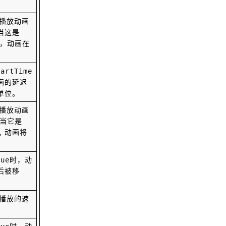
ArcGIS Pro 如何 3D 预览 DEM 数据
播放动画
当这是
，动画在
浏览更多GIS教程
tartTime
「GIS电子书」 GIS Based Chemica
画的延迟
l Fate Modeling: Principles and Ap
单位。
plications（PDF版本）
播放动画
「GIS电子书」 Geomarketing: Met
 当它是
hods and Strategies in Spatial Mar
, 动画将
keting（PDF版本）
时，动
「GIS电子书」 Beginning MapServ
rue
后被移
er: Open Source GIS Development
（PDF版本）
播放的速
「GIS电子书」 GIS and Spatial Ana
lysis for the Social Sciences: Codin
g, Mapping, and Modeling（PDF版