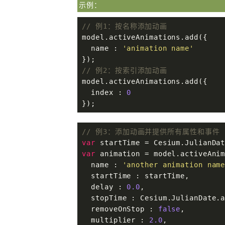
示例：
// 例1：按名称添加动画
model.activeAnimations.add({

  name : 
'animation name'
// 例2：按索引添加动画
model.activeAnimations.add({

  index : 
0
});
// 例3：添加动画并提供所有属性和事件
var
var
 animation = model.activeAnim
  name : 
'another animation nam
  startTime : startTime,

  delay : 
0.0
,                 
  stopTime : Cesium.JulianDate.
  removeOnStop : 
false
,        
  multiplier : 
2.0
,            