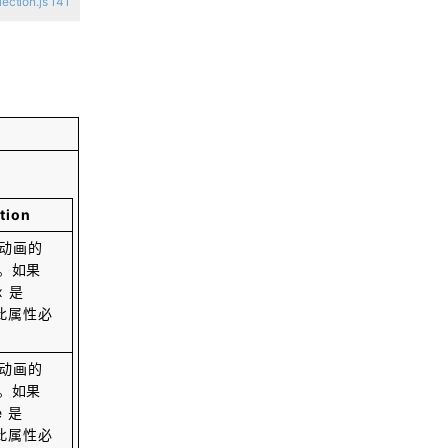
ction.js 141
CGCS2000国家大地坐标系参数
关于HDF文件的一点概述（HDF4,H
DF5）
浏览更多GIS百科
tion
「GIS思维」用prim最小生成树看武
动画的
汉的中心地位
称。如果
ex 是
则此属性必
MapGIS投影出来的文件再添加到别
的工程文件会不显示
动画的
引。如果
百度地图错误Cannot call method 'tr
e 是
anslate' of undefined
则此属性必