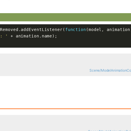
nRemoved.addEventListener(
function
(model, animation
d: '
 + animation.name);

Scene/ModelAnimationColl