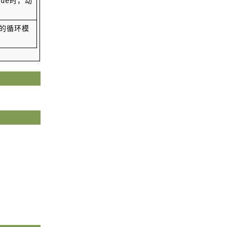
时，动
rue
本）
浏览更多GIS书籍
的循环模
ArcGIS 10.1 for Server入门手册
ArcGIS Runtime新手入门手册
ArcGIS三维入门手册
OpenLayers中文API手册（不翻译
了）
浏览更多GIS手册