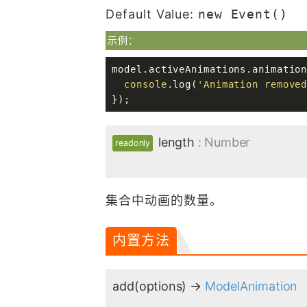
Default Value:
new Event()
示例：
model.activeAnimations.animatio
console
.log(
'Animation remove
});
length
: Number
readonly
集合中动画的数量。
内置方法
add
(options)
→
ModelAnimation