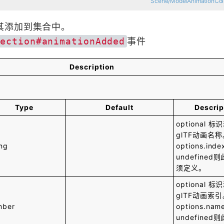
Scene/ModelAnimationColle
其添加到集合中。
lection#animationAdded
事件
Description
Type
Default
Descrip
optional
标识
glTF动画名
ing
options.ind
undefined
须定义。
optional
标识
glTF动画索
mber
options.nam
undefined