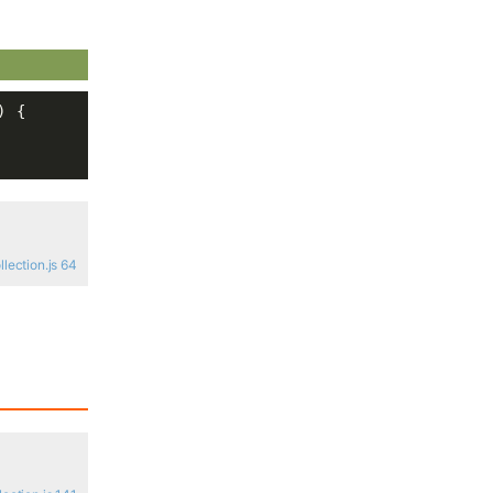
[WebGIS] HTML5跟踪GPS轨迹笔记
汇总
)
{

IDL修炼之路
「更新中」百度地图 JavaScript 开
发学习笔记（附在线演示DEMO）
ection.js 64
浏览更多GIS笔记
「GIS百科」什么是Polsby Proper R
atio
「GIS算法」计算任意多边形质心的
方法