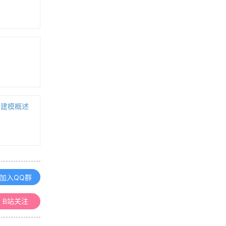
《地理信息系统（GIS）原理》课程
整理汇总
《空间数据库》课程整理汇总
则
《数字高程模型》课程整理汇总
）建模概述
《地图学》课程整理汇总
浏览更多GIS理论
加入QQ群
B站关注