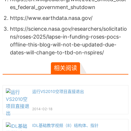
es_federal_government_shutdown
https://www.earthdata.nasa.gov/
https://science.nasa.gov/researchers/solicitatio
ns/roses-2025/lapse-in-funding-roses-pocs-
offline-this-blog-will-not-be-updated-due-
dates-will-change-to-tbd-on-nspires/
相关阅读
运行VS2010空项目直接退出
2014-02-18
IDL基础教学视频（8）结构体、指针