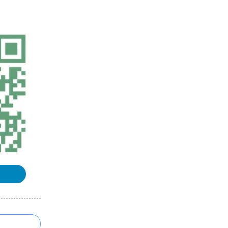
gitleaks - 开源检测地图Token、api
key等敏感信息泄漏的工具
浏览更多GIS教程
「GIS电子书」 Innovative Software
Development in GIS（PDF版本）
GISer入门指南电子书共享下载
「GIS电子书」 Sampling Methods,
Remote Sensing and GIS Multireso
urce Forest Inventory（PDF版本）
「GIS电子书」 GIS to Support Cost
-effective Decisions on Renewable
Sources: Applications for low temp