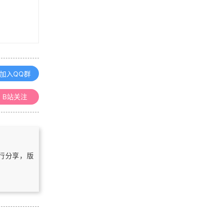
「GIS算法」计算任意多边形质心的
方法
「GIS算法」GIS中的经纬度与度分秒
互相转换算法
加入QQ群
浏览更多GIS百科
B站关注
Google是如何利用安卓手机预报地震
的？
Could not connect to an ArcGIS lic
自行分享，版
ense manager running on host "No
t_Set" 解决方案
ArcGIS Pro 加载吉林一号图源（免
费）