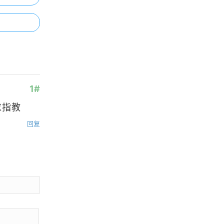
erature geothermal energy（PDF
浏览更多GIS书籍
版本）
MapGIS 10 Objects 开发入门手册
ArcGIS三维入门手册
1#
求指教
QGIS简体中文操作手册
回复
ArcGIS制图案例手册
浏览更多GIS手册