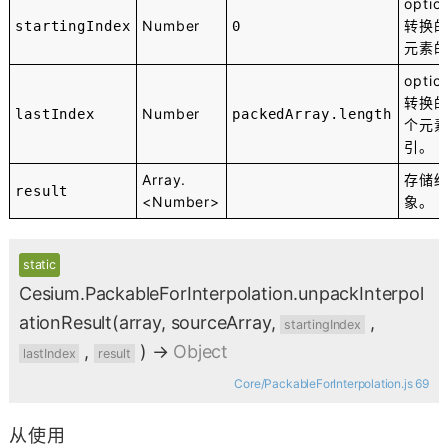
optio
Number
转换
startingIndex
0
元素
optio
转换
Number
lastIndex
packedArray.length
个元
引。
Array.
存储
result
<Number>
象。
static
Cesium.PackableForInterpolation.unpackInterpol
ationResult
(array, sourceArray,
,
startingIndex
,
)
→
Object
lastIndex
result
Core/PackableForInterpolation.js 69
从使用