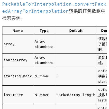
PackableForInterpolation.convertPack
edArrayForInterpolation
转换的打包数组中
检索实例。
Name
Type
Default
Des
该数
Array.
了插
array
<Number>
的。
Array.
原始
sourceArray
<Number>
组。
optio
Number
换数
startingIndex
0
start
optio
Number
换数
lastIndex
packedArray.length
lastI
optio