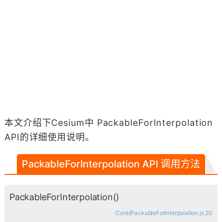
本文介绍下Cesium中 PackableForInterpolation
API的详细使用说明。
PackableForInterpolation API 调用方法
PackableForInterpolation
()
Core/PackableForInterpolation.js 20