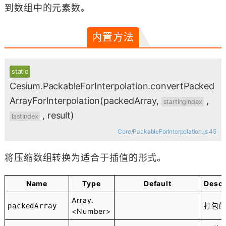
到数组中的元素数。
内置方法
static
Cesium.PackableForInterpolation.convertPacked
ArrayForInterpolation
(packedArray,
,
startingIndex
, result)
lastIndex
Core/PackableForInterpolation.js 45
将压缩数组转换为适合于插值的形式。
Name
Type
Default
Descr
Array.
打包
packedArray
<Number>