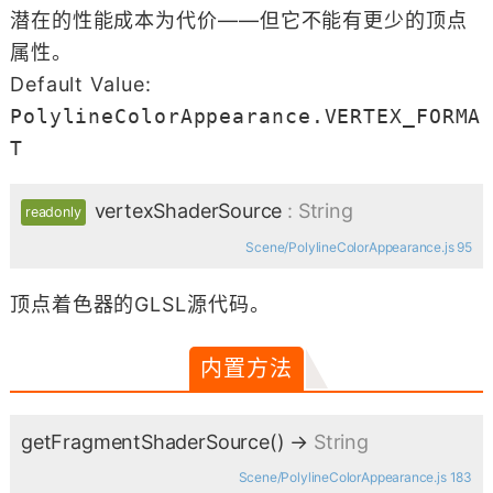
潜在的性能成本为代价——但它不能有更少的顶点
属性。
Default Value:
PolylineColorAppearance.VERTEX_FORMA
T
vertexShaderSource
: String
readonly
Scene/PolylineColorAppearance.js 95
顶点着色器的GLSL源代码。
内置方法
getFragmentShaderSource
()
→
String
Scene/PolylineColorAppearance.js 183