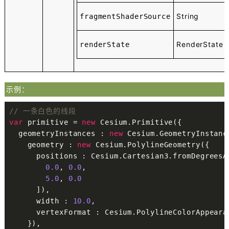
String
fragmentShaderSource
RenderState
renderState
示例：
// 一条白色的线段
var
 primitive = 
new
 Cesium.Primitive({

  geometryInstances : 
new
 Cesium.GeometryInstance
    geometry : 
new
 Cesium.PolylineGeometry({

      positions : Cesium.Cartesian3.fromDegreesAr
0.0
, 
0.0
,

5.0
, 
0.0
      ]),

      width : 
10.0
,

      vertexFormat : Cesium.PolylineColorAppearan
    }),
