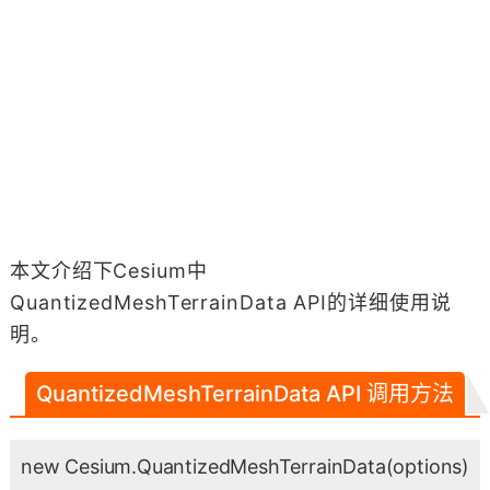
本文介绍下Cesium中
QuantizedMeshTerrainData API的详细使用说
明。
QuantizedMeshTerrainData API 调用方法
new Cesium.QuantizedMeshTerrainData
(options)