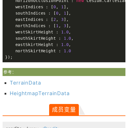
    horizonOcclusionPoint : 
new
 Cesium.Cartesian
    westIndices : [
0
, 
1
],

    southIndices : [
0
, 
1
],

    eastIndices : [
2
, 
3
],

    northIndices : [
1
, 
3
],

    westSkirtHeight : 
1.0
,

    southSkirtHeight : 
1.0
,

    eastSkirtHeight : 
1.0
,

    northSkirtHeight : 
1.0
});
参考：
TerrainData
HeightmapTerrainData
成员变量