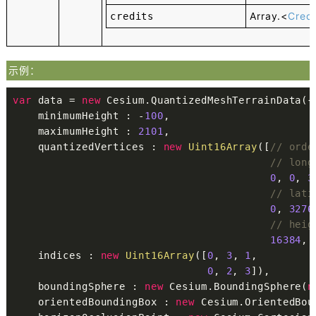
Array.<
Credi
credits
示例：
var
 data = 
new
 Cesium.QuantizedMeshTerrainData({

    minimumHeight : -
100
,

    maximumHeight : 
2101
,

    quantizedVertices : 
new
Uint16Array
([
// orde
// long
0
, 
0
, 
3
// lati
0
, 
3276
// heig
16384
, 
    indices : 
new
Uint16Array
([
0
, 
3
, 
1
,

0
, 
2
, 
3
]),

    boundingSphere : 
new
 Cesium.BoundingSphere(
n
    orientedBoundingBox : 
new
 Cesium.OrientedBou