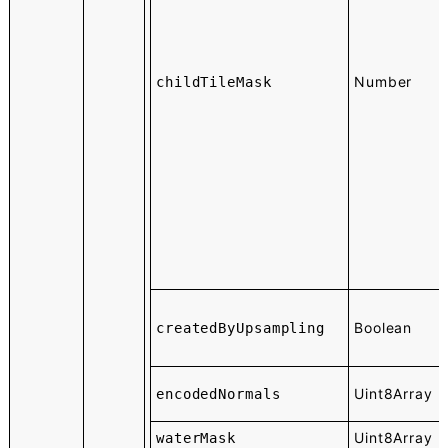
Number
childTileMask
Boolean
createdByUpsampling
Uint8Array
encodedNormals
Uint8Array
waterMask