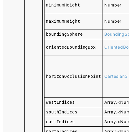
Number
minimumHeight
Number
maximumHeight
BoundingSp
boundingSphere
OrientedBou
orientedBoundingBox
Cartesian3
horizonOcclusionPoint
Array.<Num
westIndices
Array.<Num
southIndices
Array.<Num
eastIndices
Array.<Num
northIndices