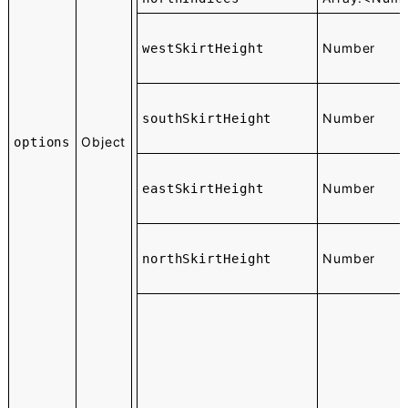
Number
westSkirtHeight
Number
southSkirtHeight
Object
options
Number
eastSkirtHeight
Number
northSkirtHeight